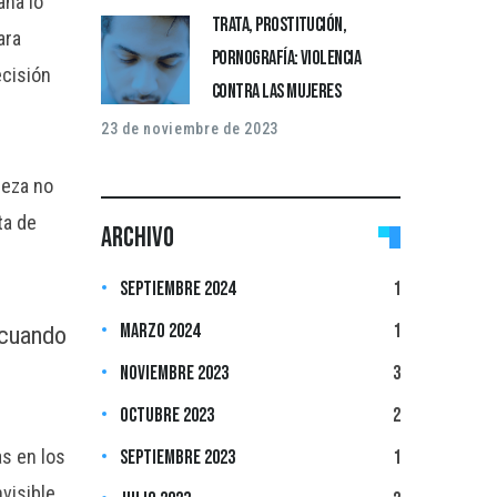
ana lo
Trata, prostitución,
ara
pornografía: violencia
ecisión
contra las mujeres
23 de noviembre de 2023
beza no
ta de
Archivo
septiembre 2024
1
marzo 2024
1
 cuando
noviembre 2023
3
octubre 2023
2
as en los
septiembre 2023
1
nvisible