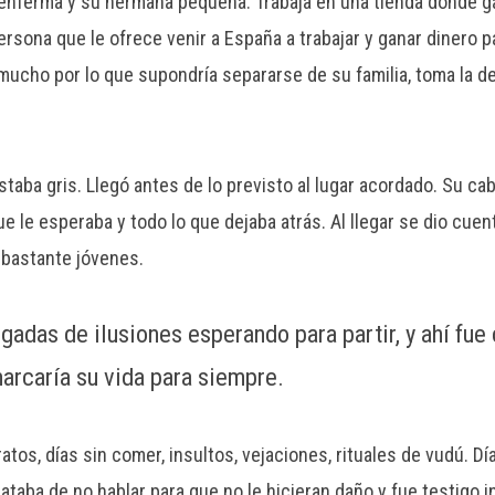
 enferma y su hermana pequeña. Trabaja en una tienda donde g
ersona que le ofrece venir a España a trabajar y ganar dinero p
mucho por lo que supondría separarse de su familia, toma la d
estaba gris. Llegó antes de lo previsto al lugar acordado. Su ca
e le esperaba y todo lo que dejaba atrás. Al llegar se dio cuen
 bastante jóvenes.
gadas de ilusiones esperando para partir, y ahí fue
arcaría su vida para siempre.
atos, días sin comer, insultos, vejaciones, rituales de vudú. Dí
ataba de no hablar para que no le hicieran daño y fue testigo i