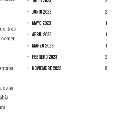
julio 2023
2
junio 2023
2
mayo 2023
1
ue, tras
abril 2023
1
e comer,
marzo 2023
1
febrero 2023
2
entaba.
noviembre 2022
6
a estar
abía
ara