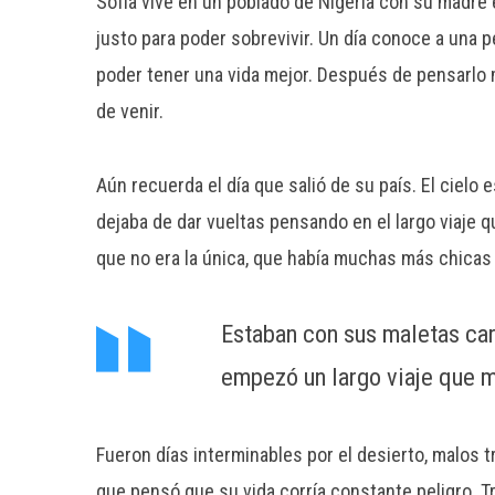
Sofía vive en un poblado de Nigeria con su madre
justo para poder sobrevivir. Un día conoce a una p
poder tener una vida mejor. Después de pensarlo 
de venir.
Aún recuerda el día que salió de su país. El cielo 
dejaba de dar vueltas pensando en el largo viaje qu
que no era la única, que había muchas más chicas
Estaban con sus maletas car
empezó un largo viaje que m
Fueron días interminables por el desierto, malos tr
que pensó que su vida corría constante peligro. Tr