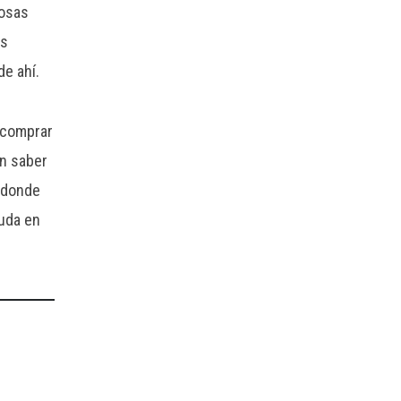
cosas
es
de ahí.
a comprar
in saber
d donde
yuda en